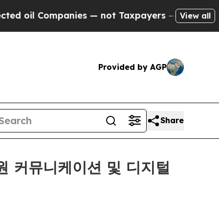
il Companies — not Taxpayers — the Chance to Cas
View all
Provided by AGP
Share
…직원 커뮤니케이션 및 디지털