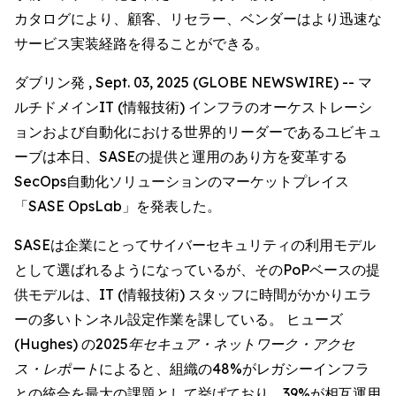
カタログにより、顧客、リセラー、ベンダーはより迅速な
サービス実装経路を得ることができる。
ダブリン発 , Sept. 03, 2025 (GLOBE NEWSWIRE) -- マ
ルチドメインIT (情報技術) インフラのオーケストレーシ
ョンおよび自動化における世界的リーダーであるユビキュ
ーブは本日、SASEの提供と運用のあり方を変革する
SecOps自動化ソリューションのマーケットプレイス
「SASE OpsLab」を発表した。
SASEは企業にとってサイバーセキュリティの利用モデル
として選ばれるようになっているが、そのPoPベースの提
供モデルは、IT (情報技術) スタッフに時間がかかりエラ
ーの多いトンネル設定作業を課している。 ヒューズ
(Hughes) の
2025年セキュア・ネットワーク・アクセ
ス・レポート
によると、組織の48%がレガシーインフラ
との統合を最大の課題として挙げており、39%が相互運用